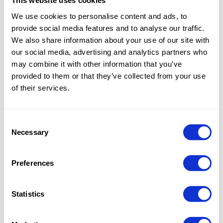
This website uses cookies
We use cookies to personalise content and ads, to
Impianti semiautomatici per lasagne e
provide social media features and to analyse our traffic.
cannelloni pronti - 1200/2400 vaschette/ora
We also share information about your use of our site with
our social media, advertising and analytics partners who
may combine it with other information that you’ve
provided to them or that they’ve collected from your use
of their services.
Consent
Necessary
Selection
Preferences
Statistics
Produzione di lasagne e cannelloni pronti,