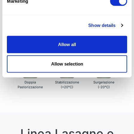
Marketing
configurazione da 1200 a 2400 vaschette ora
Show details
Cosa puoi produrre
Allow all
Piatti Pronti
Lasagne Pronte
Cannelloni Pronti
Allow selection
Doppia
Stabilizzazione
Surgelazione
Pastorizzazione
(+20°C)
(-20°C)
Linea Lasagne e