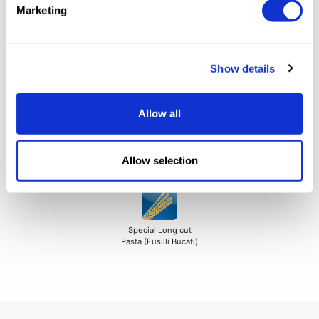
Marketing
automación. Producción de 100 hasta
700/800 Kg/h.
Show details
Producción
Allow all
Pasta seca
Pasta Larga estandar
Pasta larga especial
Allow selection
(Espaguetis)
(Ziti, Candele)
Special Long cut
Pasta (Fusilli Bucati)