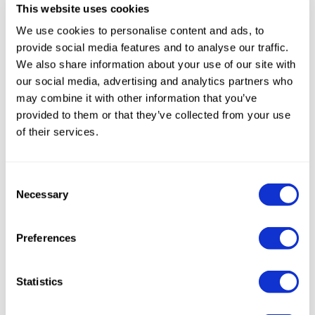
Instalaciones Industriales de pasta larga
This website uses cookies
estandard, candele o fusilli bucati largos.
We use cookies to personalise content and ads, to
provide social media features and to analyse our traffic.
We also share information about your use of our site with
our social media, advertising and analytics partners who
may combine it with other information that you’ve
provided to them or that they’ve collected from your use
of their services.
Consent
Necessary
Selection
Preferences
La línea pasta larga te permite de producir
Statistics
todos los formatos de pasta larga, que sean
estandard o especiales, con el máximo de la