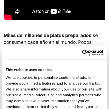
Miles de millones de platos preparados
se
consumen cada año en el mundo. Pocos
saben
lo que hay detrás
.
Nosotros sí.
Diseñamos las máquinas que hacen posible
This website uses cookies
todo esto — eficientes, precisas, fiables.
We use cookies to personalise content and ads, to
provide social media features and to analyse our traffic.
Fava Storci. El secreto que ninguna etiqueta
We also share information about your use of our site with
cuenta.
our social media, advertising and analytics partners who
may combine it with other information that you’ve
Más información:
Cocedoras y enfriadores
provided to them or that they’ve collected from your use