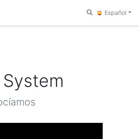
Español
a System
nocíamos