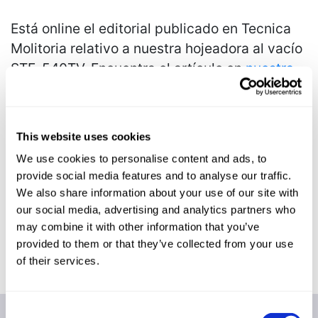
Está online el editorial publicado en Tecnica
Molitoria relativo a nuestra hojeadora al vacío
STF-540TV. Encuentra el artículo en
nuestra
revista de prensa
o en
este enlace
(en
italiano).
This website uses cookies
También encontrarás la última campaña
publicitaria, relativa a la laminadora misma,
We use cookies to personalise content and ads, to
provide social media features and to analyse our traffic.
en la
sección correspondiente del sitio web
.
We also share information about your use of our site with
our social media, advertising and analytics partners who
may combine it with other information that you’ve
provided to them or that they’ve collected from your use
of their services.
Consent