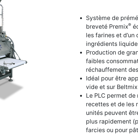
Système de prémé
®
breveté Premix
éq
les farines et d’un
ingrédients liquid
Production de gran
faibles consommat
réchauffement des
Idéal pour être ap
vide et sur Beltmi
Le PLC permet de
recettes et de les
unités peuvent êtr
plus rapidement (pa
farcies ou pour pâ