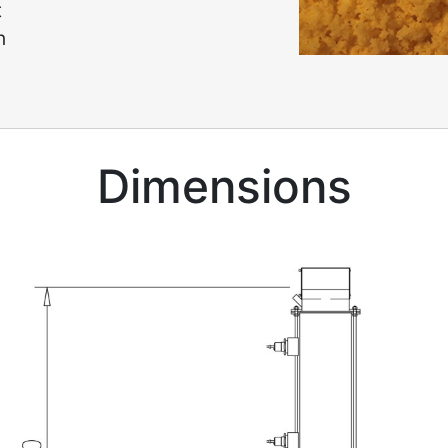
t
n
Dimensions