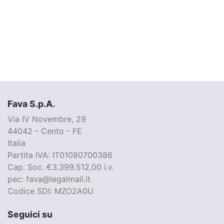
Fava S.p.A.
Via IV Novembre, 29
44042 - Cento - FE
Italia
Partita IVA: IT01080700386
Cap. Soc. €3.399.512,00 i.v.
pec: fava@legalmail.it
Codice SDI: MZO2A0U
Seguici su