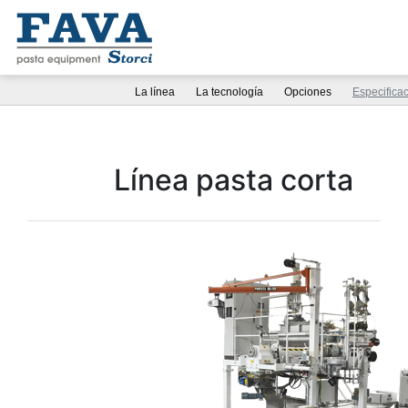
La línea
La tecnología
Opciones
Especifica
Línea pasta corta