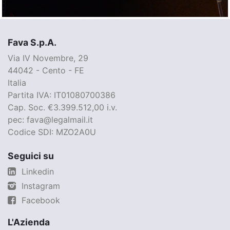
Fava S.p.A.
Via IV Novembre, 29
44042 - Cento - FE
Italia
Partita IVA: IT01080700386
Cap. Soc. €3.399.512,00 i.v.
pec: fava@legalmail.it
Codice SDI: MZO2A0U
Seguici su
Linkedin
Instagram
Facebook
L'Azienda