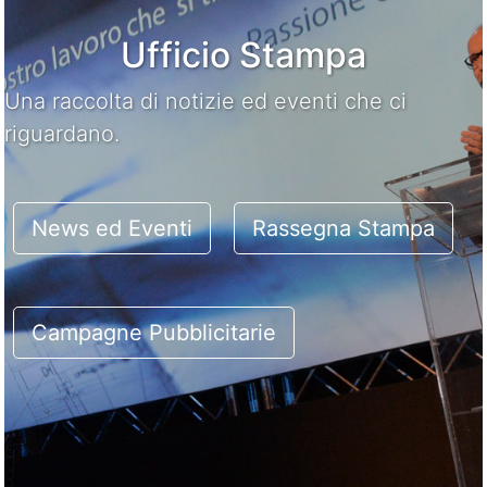
Ufficio Stampa
Una raccolta di notizie ed eventi che ci
riguardano.
News ed Eventi
Rassegna Stampa
Campagne Pubblicitarie